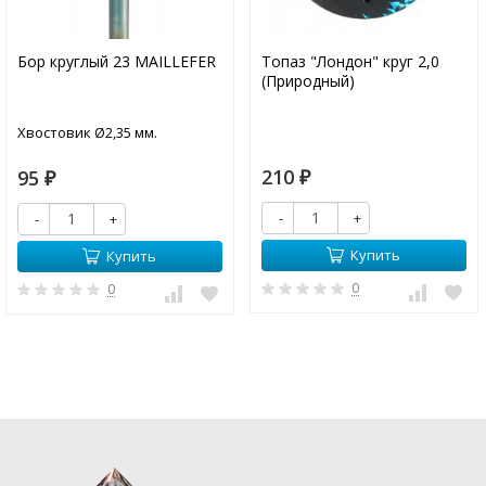
Бор круглый 23 MAILLEFER
Топаз "Лондон" круг 2,0
(Природный)
Хвостовик Ø2,35 мм.
210
95
₽
₽
-
+
-
+
Купить
Купить
0
0