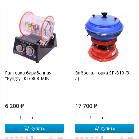
Галтовка барабанная
Виброгалтовка SP-B10 (3
"Kyngty" КТ6808-MINI
л)
6 200
17 700
₽
₽
-
+
-
+
Купить
Купить
0
0