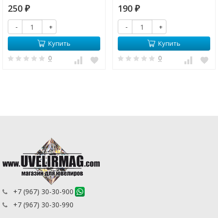
восстановления пасты и
цинксодержащих сплавов
250
190
₽
₽
повторного смазывания
высохшего орехового
-
+
-
+
наполнителя
Купить
Купить
0
0
+7 (967) 30-30-900
+7 (967) 30-30-990