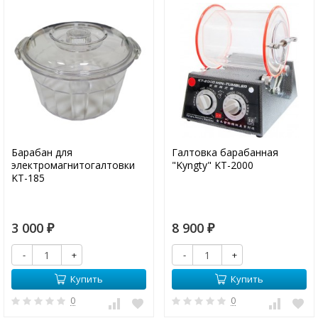
Барабан для
Галтовка барабанная
электромагнитогалтовки
"Kyngty" KT-2000
KT-185
3 000
8 900
₽
₽
-
+
-
+
Купить
Купить
0
0