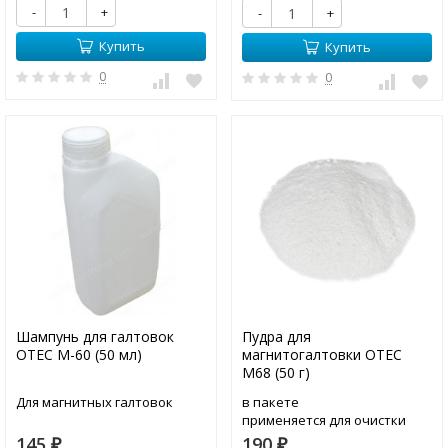
-
+
-
+
Купить
Купить
0
0
Шампунь для галтовок
Пудра для
OTEC М-60 (50 мл)
магнитогалтовки ОТЕС
М68 (50 г)
Для магнитных галтовок
в пакете
применяется для очистки
иголок в электромагнитных
145
190
₽
₽