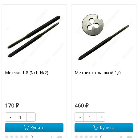
Метчик 1,8 (№1, №2)
Метчик с плашкой 1,0
170
460
₽
₽
-
+
-
+
Купить
Купить
0
0