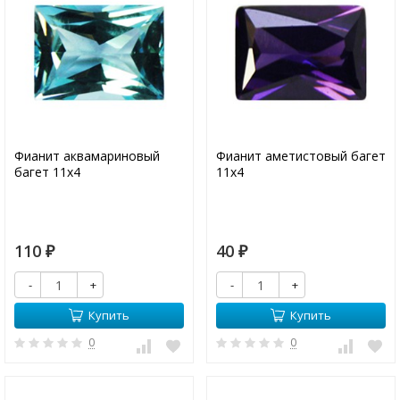
Фианит аквамариновый
Фианит аметистовый багет
багет 11х4
11х4
110
40
₽
₽
-
+
-
+
Купить
Купить
0
0