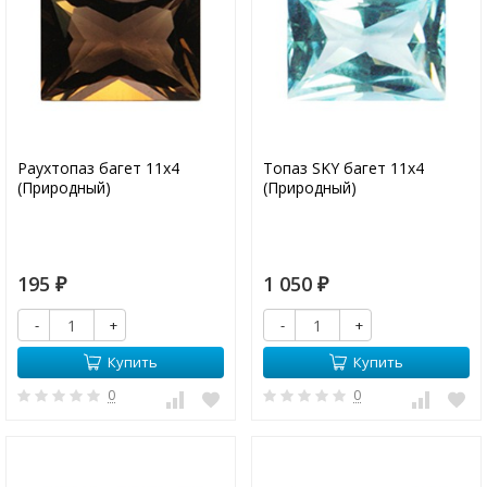
Раухтопаз багет 11х4
Топаз SKY багет 11х4
(Природный)
(Природный)
195
1 050
₽
₽
-
+
-
+
Купить
Купить
0
0