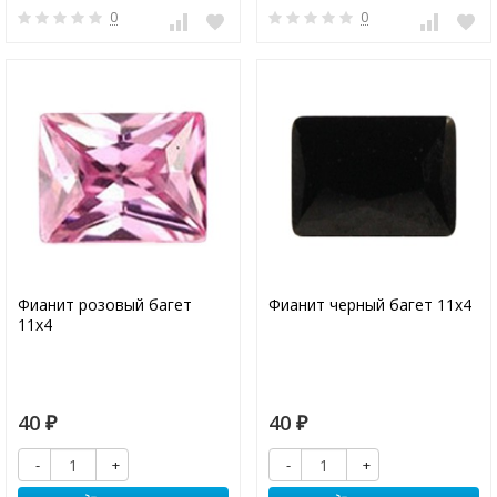
0
0
Фианит розовый багет
Фианит черный багет 11х4
11х4
40
40
₽
₽
-
+
-
+