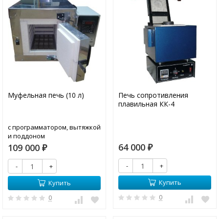
Муфельная печь (10 л)
Печь сопротивления
плавильная КК-4
с программатором, вытяжкой
и поддоном
64 000
109 000
₽
₽
-
+
-
+
Купить
Купить
0
0