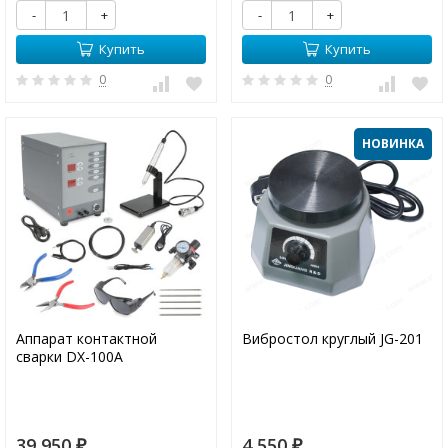
-
+
-
+
Купить
Купить
0
0
НОВИНКА
Аппарат контактной
Вибростол круглый JG-201
сварки DX-100A
39 950
4 550
₽
₽