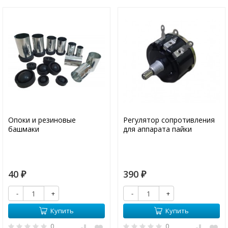
Опоки и резиновые
Регулятор сопротивления
башмаки
для аппарата пайки
40
390
₽
₽
-
+
-
+
Купить
Купить
0
0