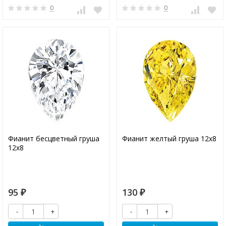
0
0
Фианит бесцветный груша
Фианит желтый груша 12х8
12х8
95
130
₽
₽
-
+
-
+