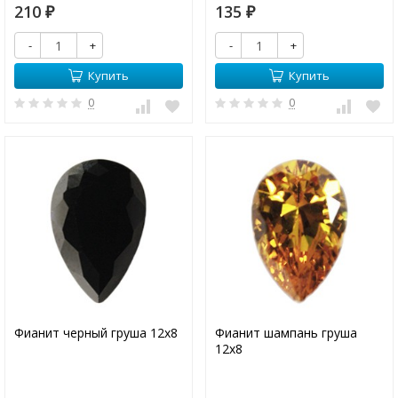
210
135
₽
₽
-
+
-
+
Купить
Купить
0
0
Фианит черный груша 12х8
Фианит шампань груша
12х8