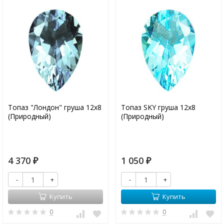
Топаз "Лондон" груша 12х8
Топаз SKY груша 12х8
(Природный)
(Природный)
4 370
1 050
₽
₽
-
+
-
+
Купить
Купить
0
0