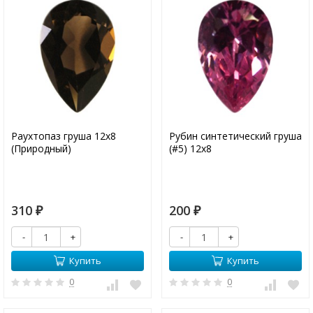
Раухтопаз груша 12х8
Рубин синтетический груша
(Природный)
(#5) 12х8
310
200
₽
₽
-
+
-
+
Купить
Купить
0
0