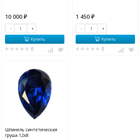
10 000
1 450
₽
₽
-
+
-
+
Купить
Купить
0
0
Шпинель синтетическая
груша 12х8