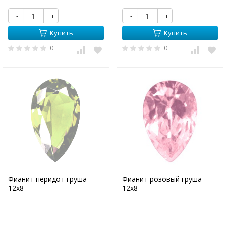
-
+
-
+
Купить
Купить
0
0
Фианит перидот груша
Фианит розовый груша
12х8
12х8