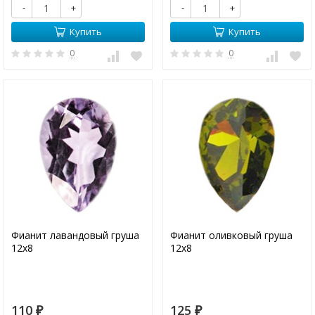
-
+
-
+
Купить
Купить
0
0
Фианит лавандовый груша
Фианит оливковый груша
12х8
12х8
110
125
₽
₽