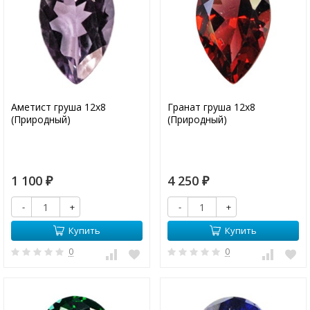
Аметист груша 12х8
Гранат груша 12х8
(Природный)
(Природный)
1 100
4 250
₽
₽
-
+
-
+
Купить
Купить
0
0