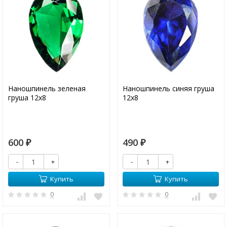
Наношпинель зеленая
Наношпинель синяя груша
груша 12х8
12х8
600
490
₽
₽
-
+
-
+
Купить
Купить
0
0