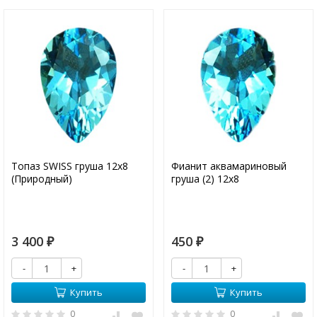
Топаз SWISS груша 12х8
Фианит аквамариновый
(Природный)
груша (2) 12х8
3 400
450
₽
₽
-
+
-
+
Купить
Купить
0
0