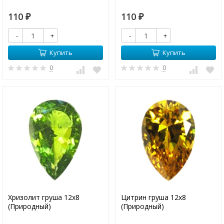
110
110
₽
₽
-
+
-
+
Купить
Купить
0
0
Хризолит груша 12х8
Цитрин груша 12х8
(Природный)
(Природный)