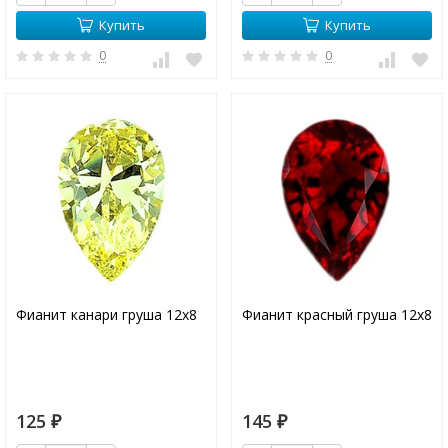
Купить
Купить
0
0
Фианит канари груша 12х8
Фианит красный груша 12х8
125
145
₽
₽