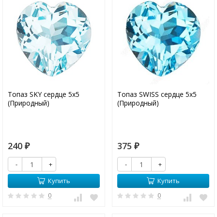
Топаз SKY сердце 5х5
Топаз SWISS сердце 5х5
(Природный)
(Природный)
240
375
₽
₽
-
+
-
+
Купить
Купить
0
0