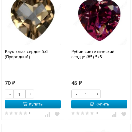
Раухтопаз сердце 5х5
Рубин синтетический
(Природный)
сердце (#5) 5х5
70
45
₽
₽
-
+
-
+
Купить
Купить
0
0