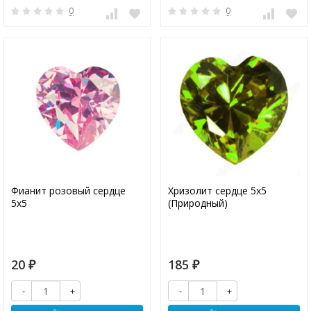
0
0
Фианит розовый сердце
Хризолит сердце 5х5
5х5
(Природный)
20
185
₽
₽
-
+
-
+