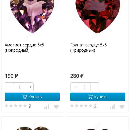
Аметист сердце 5х5
Гранат сердце 5х5
(Природный)
(Природный)
190
280
₽
₽
-
+
-
+
Купить
Купить
0
0