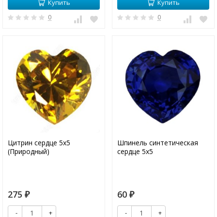
Купить
Купить
0
0
Цитрин сердце 5х5
Шпинель синтетическая
(Природный)
сердце 5х5
275
60
₽
₽
-
+
-
+