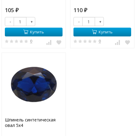
105
110
₽
₽
-
+
-
+
Купить
Купить
0
0
Шпинель синтетическая
овал 5х4