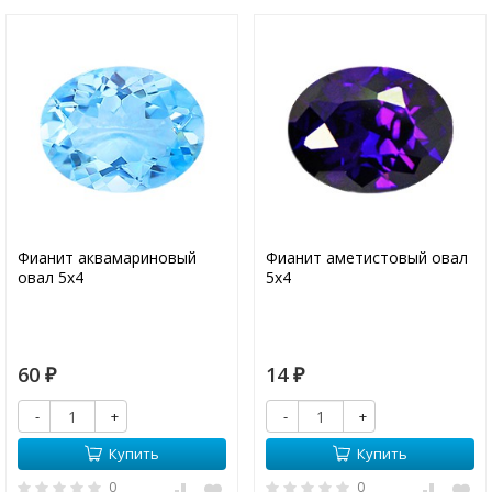
Фианит аквамариновый
Фианит аметистовый овал
овал 5х4
5х4
60
14
₽
₽
-
+
-
+
Купить
Купить
0
0