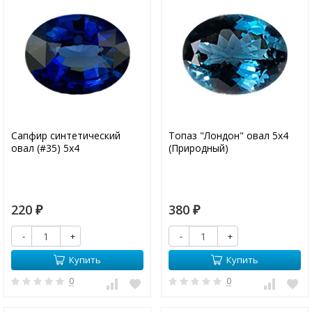
Сапфир синтетический
Топаз "Лондон" овал 5х4
овал (#35) 5х4
(Природный)
220
380
₽
₽
-
+
-
+
Купить
Купить
0
0