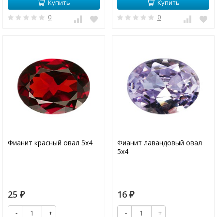
Купить
Купить
0
0
Фианит красный овал 5х4
Фианит лавандовый овал
5х4
25
16
₽
₽
-
+
-
+