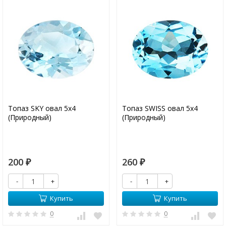
Топаз SKY овал 5х4
Топаз SWISS овал 5х4
(Природный)
(Природный)
200
260
₽
₽
-
+
-
+
Купить
Купить
0
0