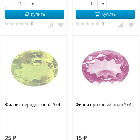
-
+
-
+
Купить
Купить
0
0
Фианит перидот овал 5х4
Фианит розовый овал 5х4
25
15
₽
₽