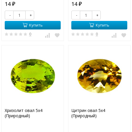
14
14
₽
₽
-
+
-
+
Купить
Купить
0
0
Хризолит овал 5х4
Цитрин овал 5х4
(Природный)
(Природный)