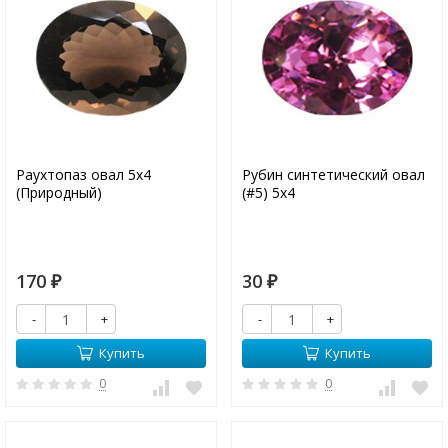
Раухтопаз овал 5х4
Рубин синтетический овал
(Природный)
(#5) 5х4
170
30
₽
₽
-
+
-
+
Купить
Купить
0
0