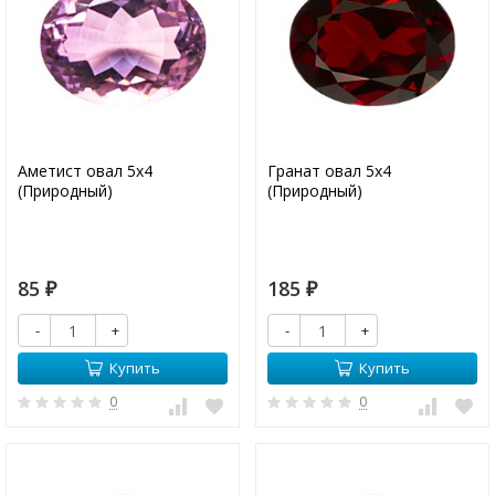
Аметист овал 5х4
Гранат овал 5х4
(Природный)
(Природный)
85
185
₽
₽
-
+
-
+
Купить
Купить
0
0