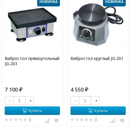
НОВИНКА
НОВИНКА
Вибростол прямоугольный
Вибростол круглый JG-201
JG-203
7 100
4 550
₽
₽
-
+
-
+
Купить
Купить
0
0