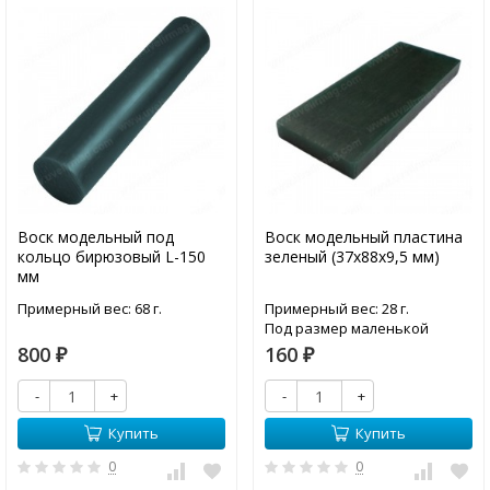
Воск модельный под
Воск модельный пластина
кольцо бирюзовый L-150
зеленый (37х88х9,5 мм)
мм
Примерный вес: 68 г.
Примерный вес: 28 г.
Под размер маленькой
рамки станка "СТРИЖ"
800
160
₽
₽
-
+
-
+
Купить
Купить
0
0