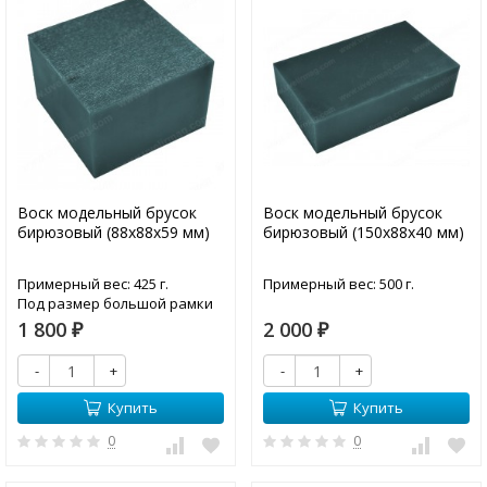
Воск модельный брусок
Воск модельный брусок
бирюзовый (88х88х59 мм)
бирюзовый (150х88х40 мм)
Примерный вес: 425 г.
Примерный вес: 500 г.
Под размер большой рамки
станка "СТРИЖ"
1 800
2 000
₽
₽
-
+
-
+
Купить
Купить
0
0