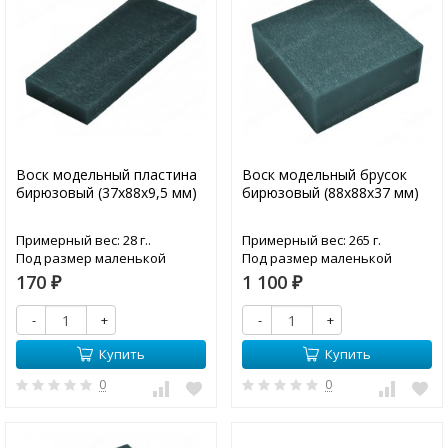
Воск модельный пластина
Воск модельный брусок
бирюзовый (37х88х9,5 мм)
бирюзовый (88х88х37 мм)
Примерный вес: 28 г..
Примерный вес: 265 г.
Под размер маленькой
Под размер маленькой
рамки станка "СТРИЖ"
рамки станка "СТРИЖ"
170
1 100
₽
₽
-
+
-
+
Купить
Купить
0
0