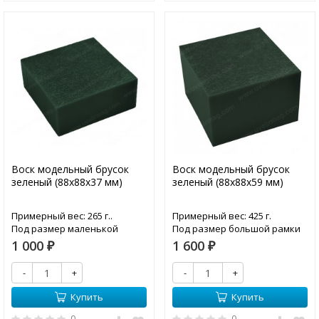
Воск модельный брусок
Воск модельный брусок
зеленый (88х88х37 мм)
зеленый (88х88х59 мм)
Примерный вес: 265 г..
Примерный вес: 425 г.
Под размер маленькой
Под размер большой рамки
рамки станка "СТРИЖ"
станка "СТРИЖ"
1 000
1 600
₽
₽
-
+
-
+
Купить
Купить
0
0