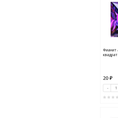
Фианит 
квадрат
20
₽
-