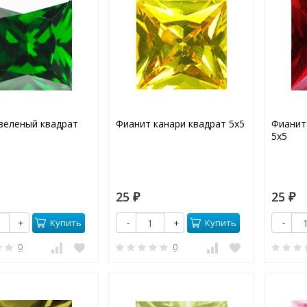
зеленый квадрат
Фианит канари квадрат 5х5
Фианит
5х5
25
25
₽
₽
Купить
Купить
+
-
+
-
0
0