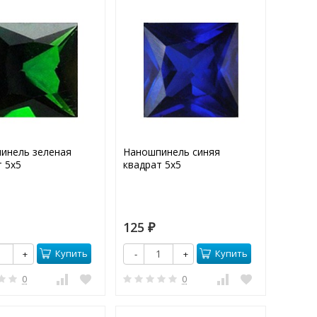
инель зеленая
Наношпинель синяя
 5х5
квадрат 5х5
125
₽
Купить
Купить
+
-
+
0
0