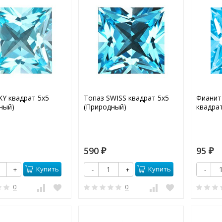
KY квадрат 5х5
Топаз SWISS квадрат 5х5
Фианит
ный)
(Природный)
квадрат
590
95
₽
₽
Купить
Купить
+
-
+
-
0
0