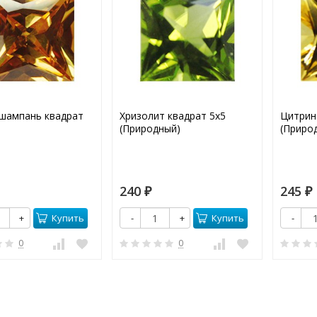
шампань квадрат
Хризолит квадрат 5х5
Цитрин
(Природный)
(Приро
240
245
₽
₽
Купить
Купить
+
-
+
-
0
0