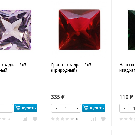
 квадрат 5х5
Гранат квадрат 5х5
Наношп
ный)
(Природный)
квадрат
335
110
₽
₽
Купить
Купить
+
-
+
-
0
0