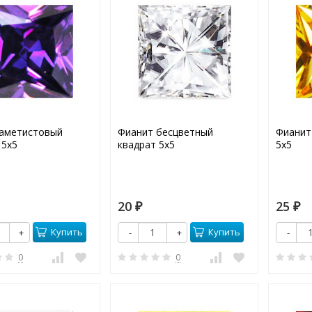
аметистовый
Фианит бесцветный
Фианит
 5х5
квадрат 5х5
5х5
20
25
₽
₽
Купить
Купить
+
-
+
-
0
0