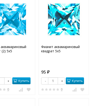
 аквамариновый
Фианит аквамариновый
 (2) 5х5
квадрат 5х5
95
₽
Купить
Купить
+
-
+
0
0