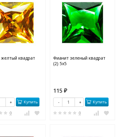
 желтый квадрат
Фианит зеленый квадрат
(2) 5х5
115
₽
Купить
Купить
+
-
+
0
0