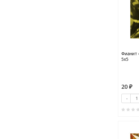
Фианит 
5х5
20
₽
-