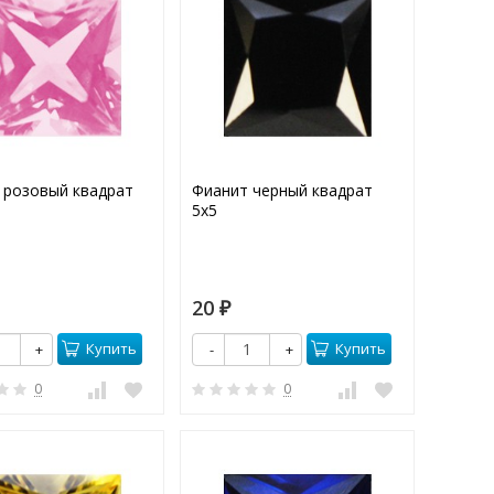
 розовый квадрат
Фианит черный квадрат
5х5
20
₽
Купить
Купить
+
-
+
0
0