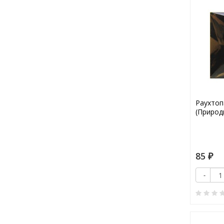
Раухтоп
(Природ
85
₽
-