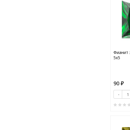
Фианит 
5х5
90
₽
-