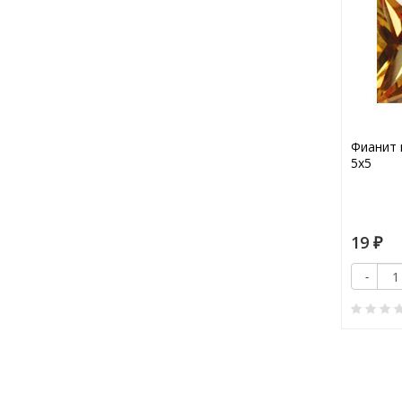
Фианит 
5х5
19
₽
-