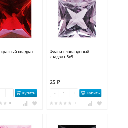
 красный квадрат
Фианит лавандовый
квадрат 5х5
25
₽
Купить
Купить
+
-
+
0
0