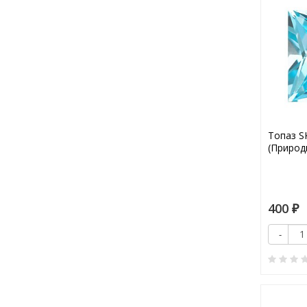
Топаз S
(Природ
400
₽
-