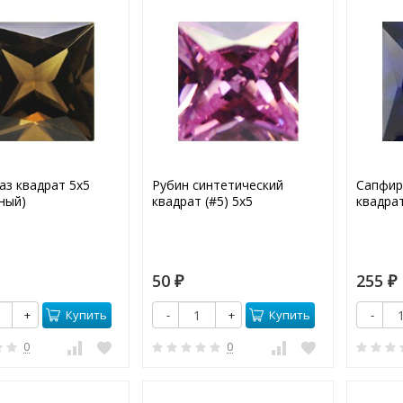
аз квадрат 5х5
Рубин синтетический
Сапфир
ный)
квадрат (#5) 5х5
квадрат
50
255
₽
₽
Купить
Купить
+
-
+
-
0
0