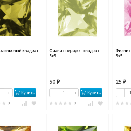
оливковый квадрат
Фианит перидот квадрат
Фианит
5х5
5х5
50
25
₽
₽
Купить
Купить
+
-
+
-
0
0