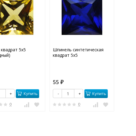
 квадрат 5х5
Шпинель синтетическая
дный)
квадрат 5х5
55
₽
Купить
Купить
+
-
+
0
0