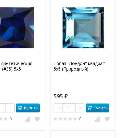
 синтетический
Топаз "Лондон" квадрат
 (#35) 5х5
5х5 (Природный)
595
₽
Купить
Купить
+
-
+
0
0