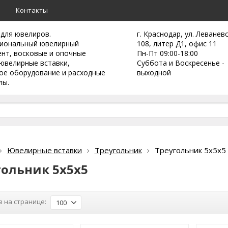
а
Контакты
 для ювелиров.
г. Краснодар, ул. Леванев
иональный ювелирный
108, литер Д1, офис 11
ент,
восковые и опочные
Пн-Пт 09:00-18:00
ювелирные вставки,
Суббота и Воскресенье -
ое оборудование и расходные
выходной
лы.
Ювелирные вставки
Треугольник
Треугольник 5х5х5
гольник 5х5х5
 на странице:
100