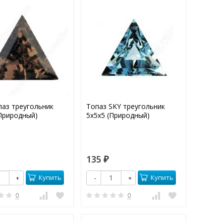
паз треугольник
Топаз SKY треугольник
(Природный)
5х5х5 (Природный)
135
₽
Купить
Купить
+
-
+
0
0