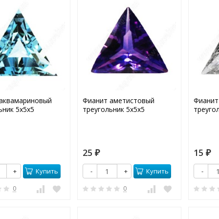
аквамариновый
Фианит аметистовый
Фианит
ьник 5х5х5
треугольник 5х5х5
треуго
25
15
₽
₽
Купить
Купить
+
-
+
-
0
0