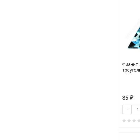
Фианит 
треугол
85
₽
-