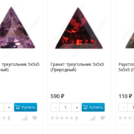
 треугольник 5х5х5
Гранат треугольник 5х5х5
Раухто
ный)
(Природный)
5х5х5 
590
110
₽
₽
Купить
Купить
+
-
+
-
0
0