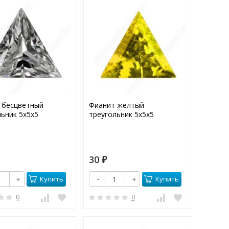
 бесцветный
Фианит желтый
льник 5х5х5
треугольник 5х5х5
30
₽
Купить
Купить
+
-
+
0
0