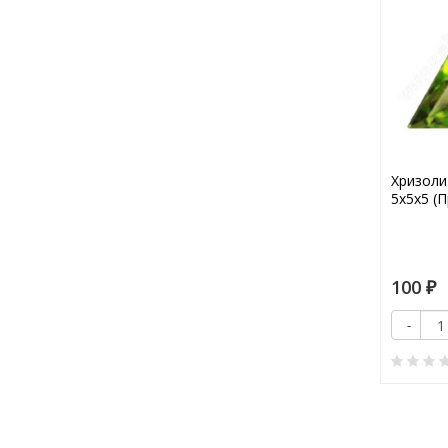
Хризоли
5х5х5 (
100
₽
-