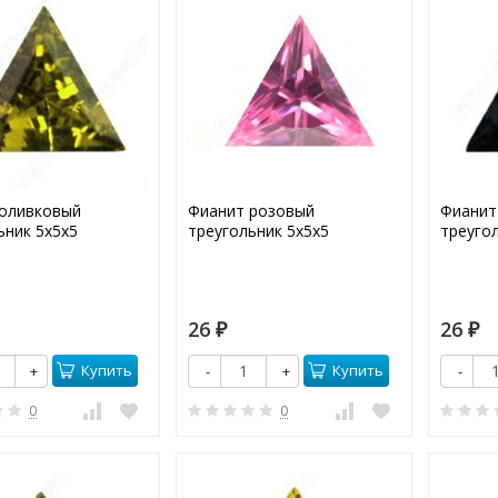
оливковый
Фианит розовый
Фианит
ьник 5х5х5
треугольник 5х5х5
треуго
26
26
₽
₽
Купить
Купить
+
-
+
-
0
0