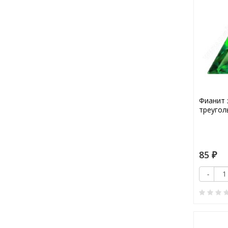
Фианит 
треугол
85
₽
-