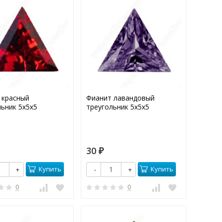
 красный
Фианит лавандовый
льник 5х5х5
треугольник 5х5х5
30
₽
Купить
Купить
+
-
+
0
0