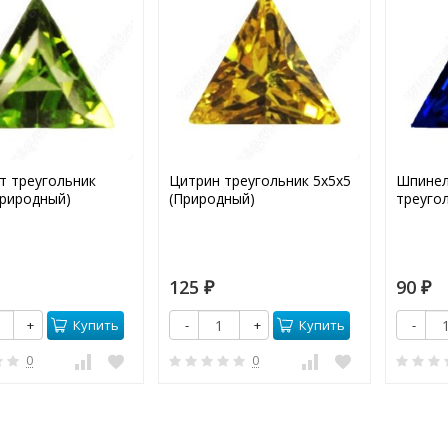
т треугольник
Цитрин треугольник 5х5х5
Шпинел
Природный)
(Природный)
треуго
125
90
₽
₽
Купить
Купить
+
-
+
-
0
0