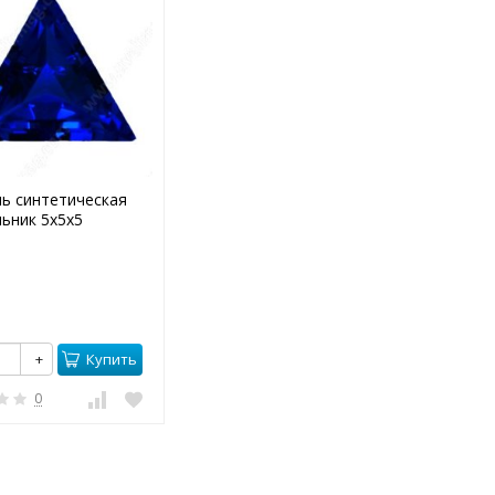
ь синтетическая
льник 5х5х5
Купить
+
0