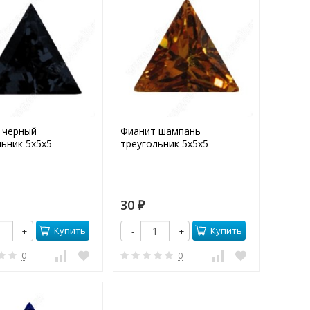
 черный
Фианит шампань
льник 5х5х5
треугольник 5х5х5
30
₽
Купить
Купить
+
-
+
0
0