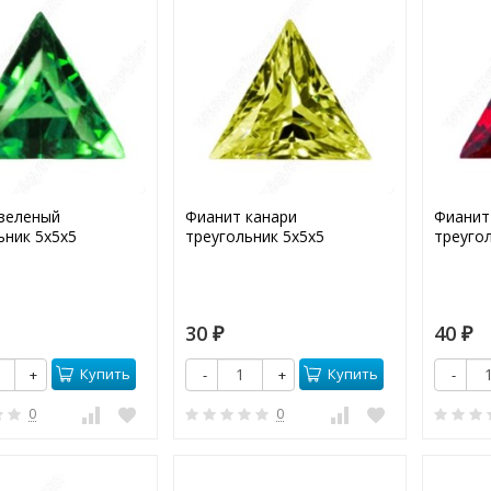
зеленый
Фианит канари
Фианит
ьник 5х5х5
треугольник 5х5х5
треуго
30
40
₽
₽
Купить
Купить
+
-
+
-
0
0