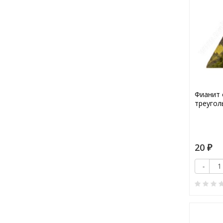
Фианит 
треугол
20
₽
-