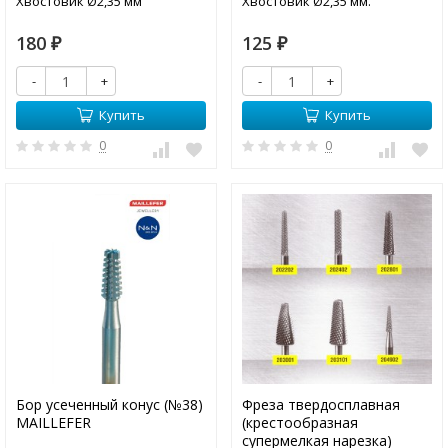
Хвостовик Ø2,35 мм
Хвостовик Ø2,35 мм.
180
125
₽
₽
-
+
-
+
Купить
Купить
0
0
Бор усеченный конус (№38)
Фреза твердосплавная
MAILLEFER
(крестообразная
супермелкая нарезка)