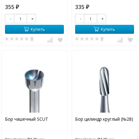
355
335
₽
₽
-
+
-
+
Купить
Купить
0
0
Бор чашечный SCUT
Бор цилиндр круглый (№28)