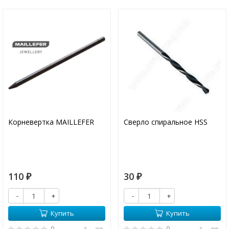
Корневертка MAILLEFER
Сверло спиральное HSS
110
30
₽
₽
-
+
-
+
Купить
Купить
0
0