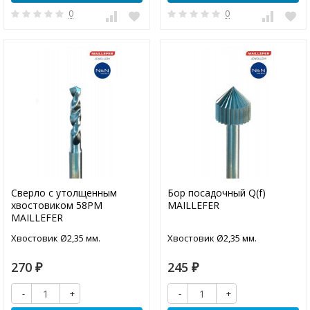
0
0
Сверло с утолщенным
Бор посадочный Q(f)
хвостовиком 58PM
MAILLEFER
MAILLEFER
Хвостовик Ø2,35 мм.
Хвостовик Ø2,35 мм.
270
245
₽
₽
-
+
-
+