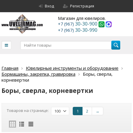
Вход
Регистрация
Магазин для ювелиров.
30-30-900
+7 (967)
30-30-990
+7 (967)
Главная
Ювелирные инструменты и оборудование
Бормашины, закрепка, гравировка
Боры, сверла,
корневертки
Боры, сверла, корневертки
Товаров на странице:
100
1
2
→