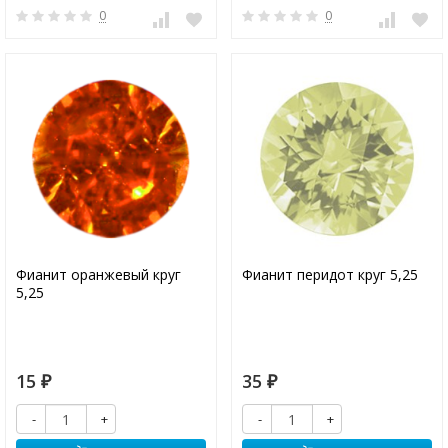
0
0
Фианит оранжевый круг
Фианит перидот круг 5,25
5,25
15
35
₽
₽
-
+
-
+