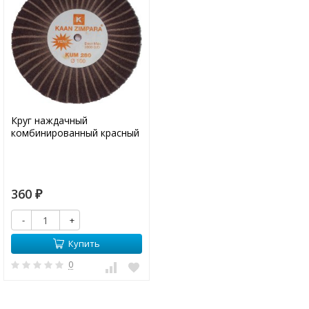
Круг наждачный
комбинированный красный
360
₽
-
+
Купить
0