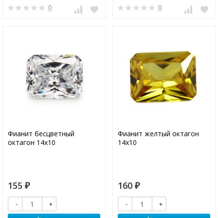
0
0
Фианит бесцветный
Фианит желтый октагон
октагон 14х10
14х10
155
160
₽
₽
-
+
-
+