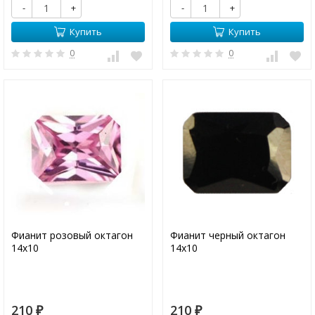
-
+
-
+
Купить
Купить
0
0
Фианит розовый октагон
Фианит черный октагон
14х10
14х10
210
210
₽
₽