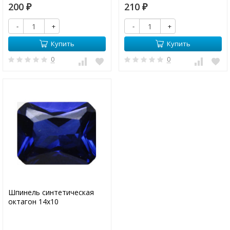
200
210
₽
₽
-
+
-
+
Купить
Купить
0
0
Шпинель синтетическая
октагон 14х10