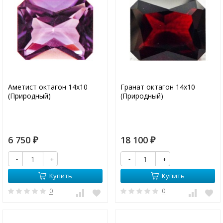
Аметист октагон 14х10
Гранат октагон 14х10
(Природный)
(Природный)
6 750
18 100
₽
₽
-
+
-
+
Купить
Купить
0
0