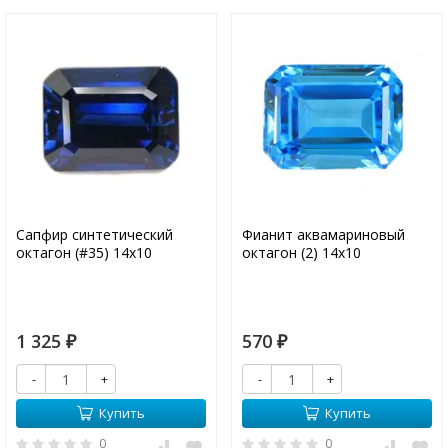
Сапфир синтетический
Фианит аквамариновый
октагон (#35) 14х10
октагон (2) 14х10
1 325
570
₽
₽
-
+
-
+
Купить
Купить
0
0