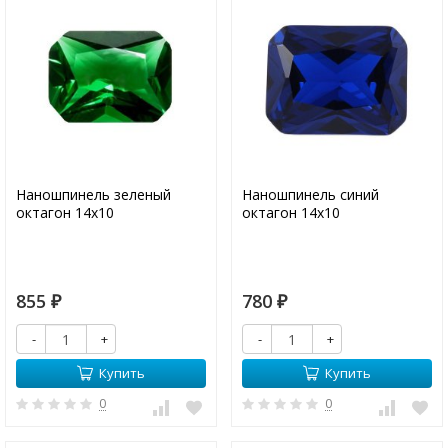
Наношпинель зеленый
Наношпинель синий
октагон 14х10
октагон 14х10
855
780
₽
₽
-
+
-
+
Купить
Купить
0
0