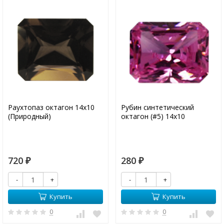
Раухтопаз октагон 14х10
Рубин синтетический
(Природный)
октагон (#5) 14х10
720
280
₽
₽
-
+
-
+
Купить
Купить
0
0