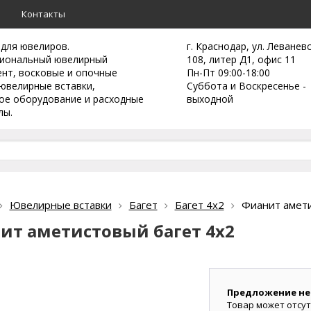
а
Контакты
 для ювелиров.
г. Краснодар, ул. Леванев
иональный ювелирный
108, литер Д1, офис 11
ент,
восковые и опочные
Пн-Пт 09:00-18:00
ювелирные вставки,
Суббота и Воскресенье -
ое оборудование и расходные
выходной
лы.
Ювелирные вставки
Багет
Багет 4х2
Фианит амети
ит аметистовый багет 4х2
Предложение не
Товар может отсут