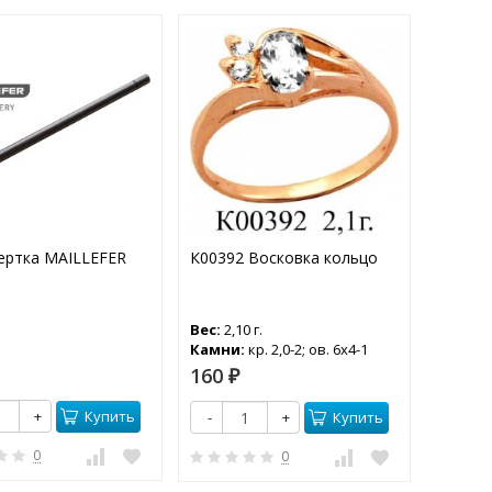
ертка MAILLEFER
К00392 Восковка кольцо
К00521
Вес:
2,10 г.
Вес:
1,7
Камни:
кр. 2,0-2; ов. 6x4-1
Камни
160
100
₽
₽
Купить
+
Купить
-
+
-
0
0