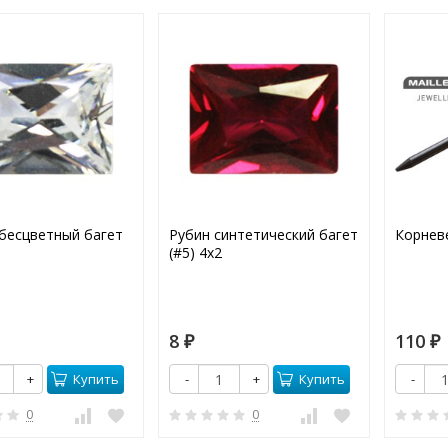
бесцветный багет
Рубин синтетический багет
Корнев
(#5) 4х2
8
110
₽
₽
Купить
Купить
+
-
+
-
0
0