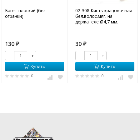
Багет плоский (без
02-308 Кисть крацовочная
огранки)
бел.волос.мяг. на
держателе Ø4,7 мм.
130
30
₽
₽
-
+
-
+
Купить
Купить
0
0