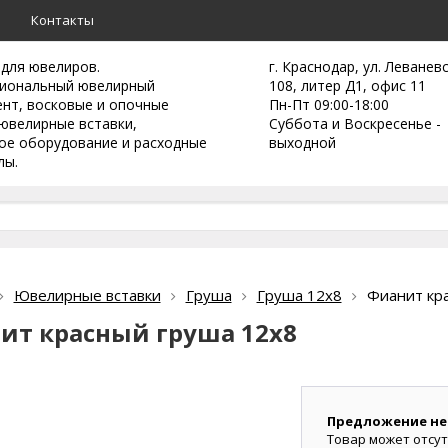
а
Контакты
 для ювелиров.
г. Краснодар, ул. Леванев
иональный ювелирный
108, литер Д1, офис 11
ент,
восковые и опочные
Пн-Пт 09:00-18:00
ювелирные вставки,
Суббота и Воскресенье -
ое оборудование и расходные
выходной
лы.
Ювелирные вставки
Груша
Груша 12х8
Фианит кр
ит красный груша 12х8
Предложение не
Товар может отсут