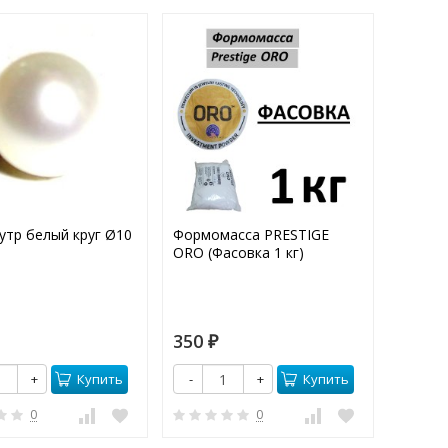
утр белый круг Ø10
Формомасса PRESTIGE
Фианит
ORO (Фасовка 1 кг)
350
5
₽
₽
Купить
Купить
+
-
+
-
0
0