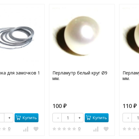
ка для замочков 1
Перламутр белый круг Ø9
Перлам
мм.
мм.
100
110
₽
₽
Купить
Купить
+
-
+
-
0
0