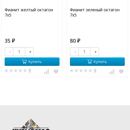
Фианит желтый октагон
Фианит зеленый октагон
7х5
7х5
35
80
₽
₽
-
+
-
+
Купить
Купить
0
0