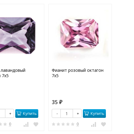
 лавандовый
Фианит розовый октагон
Фианит
 7х5
7х5
октаго
35
60
₽
₽
Купить
Купить
+
-
+
-
0
0