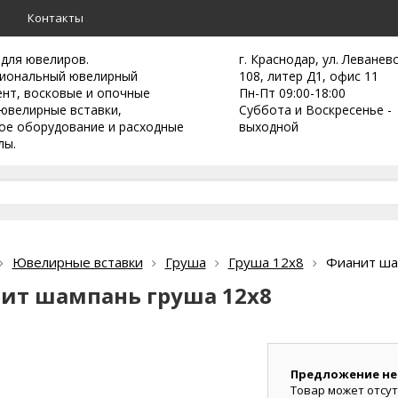
а
Контакты
 для ювелиров.
г. Краснодар, ул. Леванев
иональный ювелирный
108, литер Д1, офис 11
ент,
восковые и опочные
Пн-Пт 09:00-18:00
ювелирные вставки,
Суббота и Воскресенье -
ое оборудование и расходные
выходной
лы.
Ювелирные вставки
Груша
Груша 12х8
Фианит ша
ит шампань груша 12х8
Предложение не
Товар может отсут