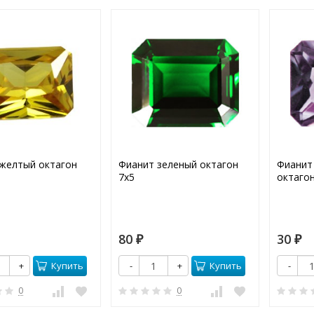
желтый октагон
Фианит зеленый октагон
Фианит
7х5
октагон
80
30
₽
₽
Купить
Купить
+
-
+
-
0
0