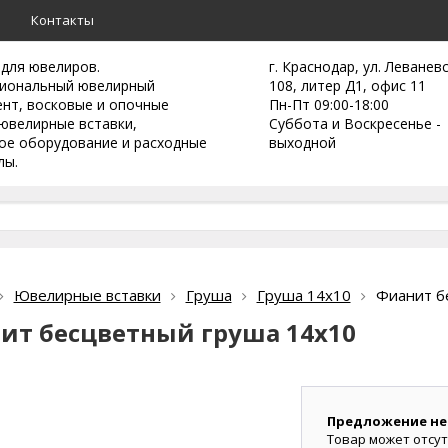
а
Контакты
 для ювелиров.
г. Краснодар, ул. Леванев
иональный ювелирный
108, литер Д1, офис 11
ент,
восковые и опочные
Пн-Пт 09:00-18:00
ювелирные вставки,
Суббота и Воскресенье -
ое оборудование и расходные
выходной
лы.
Ювелирные вставки
Груша
Груша 14х10
Фианит б
ит бесцветный груша 14х10
Предложение не
Товар может отсут