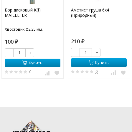
Бор дисковый K(f)
Аметист груша 6х4
MAILLEFER
(Природный)
Хвостовик Ø2,35 мм.
210
100
₽
₽
-
+
-
+
Купить
Купить
0
0