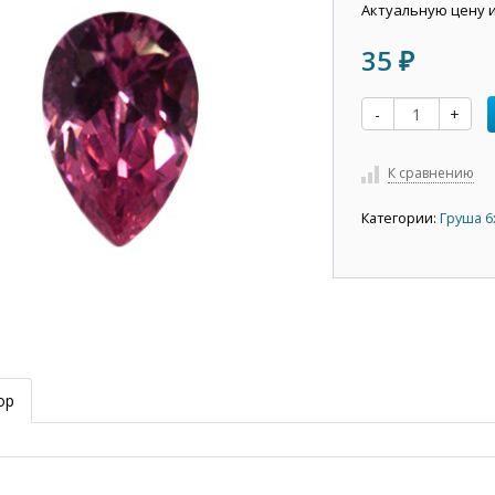
Актуальную цену 
35
₽
-
+
К сравнению
Категории:
Груша 6
ор