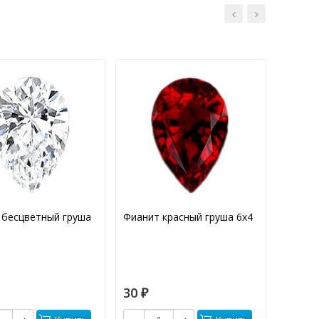
 бесцветный груша
Фианит красный груша 6х4
Хризол
(Приро
30
185
₽
₽