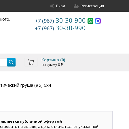
Вход
Регистрация
30-30-900
ского,
+7 (967)
30-30-990
+7 (967)
Корзина (
0
)
на сумму
0
₽
тический груша (#5) 6х4
 является публичной офертой
ствовать на складе, а цена отличаться от указанной.