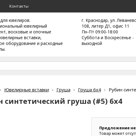
а
Контакты
 для ювелиров.
г. Краснодар, ул. Леванев
иональный ювелирный
108, литер Д1, офис 11
ент,
восковые и опочные
Пн-Пт 09:00-18:00
ювелирные вставки,
Суббота и Воскресенье -
ое оборудование и расходные
выходной
лы.
Ювелирные вставки
Груша
Груша 6х4
Рубин синте
н синтетический груша (#5) 6х4
Предложение не
Товар может отсут