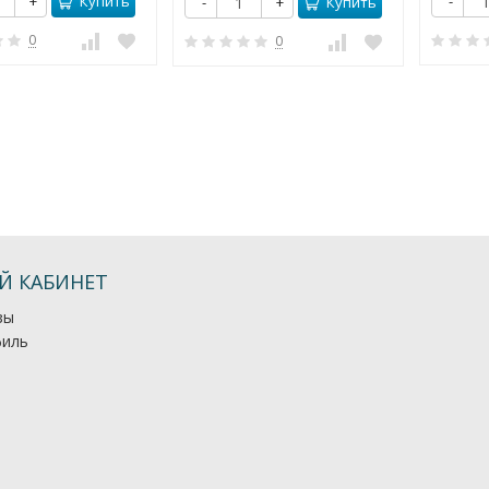
Купить
+
-
Купить
-
+
0
0
Й КАБИНЕТ
зы
иль