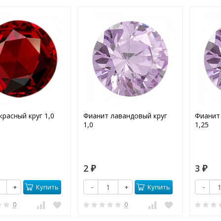
красный круг 1,0
Фианит лавандовый круг
Фианит
1,0
1,25
2
3
₽
₽
Купить
Купить
+
-
+
-
0
0