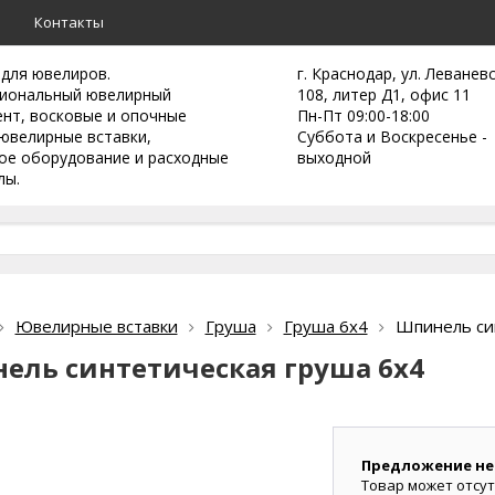
а
Контакты
 для ювелиров.
г. Краснодар, ул. Леванев
иональный ювелирный
108, литер Д1, офис 11
ент,
восковые и опочные
Пн-Пт 09:00-18:00
ювелирные вставки,
Суббота и Воскресенье -
ое оборудование и расходные
выходной
лы.
Ювелирные вставки
Груша
Груша 6х4
Шпинель си
ель синтетическая груша 6х4
Предложение не
Товар может отсут