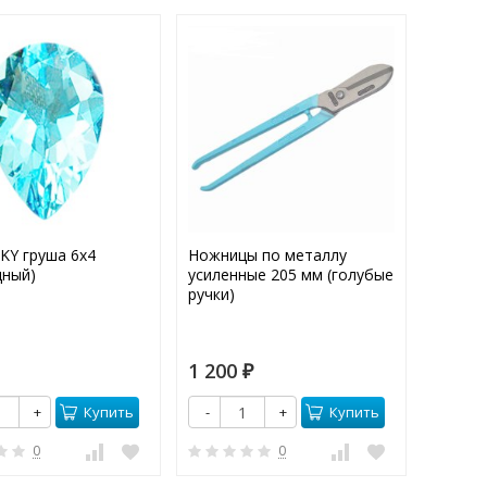
KY груша 6х4
Ножницы по металлу
Раухтоп
дный)
усиленные 205 мм (голубые
(Приро
ручки)
1 200
45
₽
₽
Купить
Купить
+
-
+
-
0
0