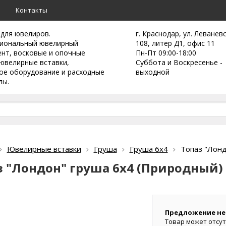
а
Контакты
 для ювелиров.
г. Краснодар, ул. Леванев
иональный ювелирный
108, литер Д1, офис 11
ент,
восковые и опочные
Пн-Пт 09:00-18:00
ювелирные вставки,
Суббота и Воскресенье -
ое оборудование и расходные
выходной
лы.
Ювелирные вставки
Груша
Груша 6х4
Топаз "Лонд
з "Лондон" груша 6х4 (Природный)
Предложение не
Товар может отсут