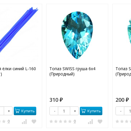
я ёлки синий L-160
Топаз SWISS груша 6х4
Топаз S
)
(Природный)
(Приро
310
200
₽
₽
Купить
Купить
+
-
+
-
0
0