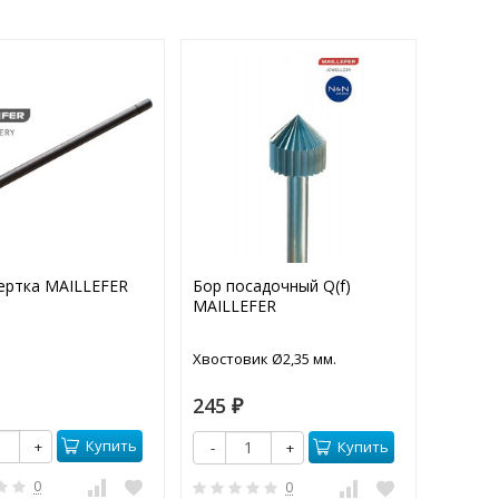
ертка MAILLEFER
Бор посадочный Q(f)
Гладки
MAILLEFER
черный
Хвостовик Ø2,35 мм.
550
245
₽
₽
Купить
+
-
Купить
-
+
0
0