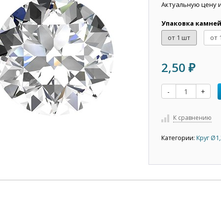
Актуальную цену 
Упаковка камне
от 1 шт
от 
2,50
₽
-
+
К сравнению
Категории:
Круг Ø1