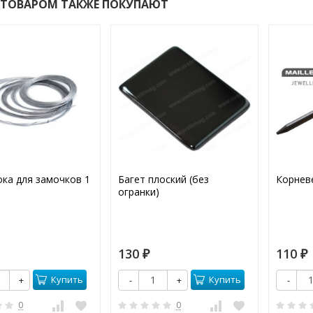
 ТОВАРОМ ТАКЖЕ ПОКУПАЮТ
ка для замочков 1
Багет плоский (без
Корнев
огранки)
130
110
₽
₽
Купить
Купить
+
-
+
-
0
0