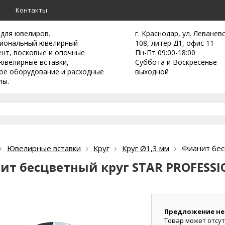
а
Контакты
 для ювелиров.
г. Краснодар, ул. Леванев
иональный ювелирный
108, литер Д1, офис 11
ент,
восковые и опочные
Пн-Пт 09:00-18:00
ювелирные вставки,
Суббота и Воскресенье -
ое оборудование и расходные
выходной
лы.
Ювелирные вставки
Круг
Круг Ø1,3 мм
Фианит бес
ит бесцветный круг STAR PROFESSI
Предложение не
Товар может отсут