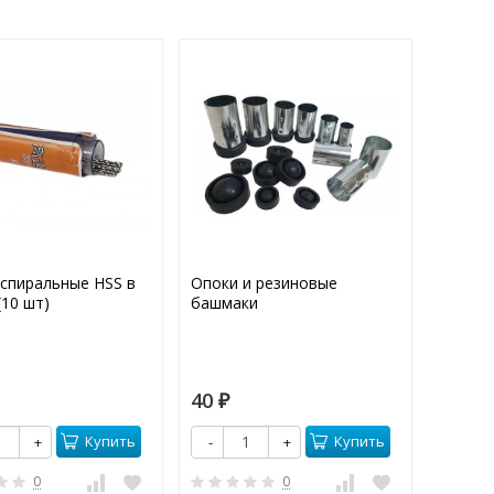
 спиральные HSS в
Опоки и резиновые
Фианит
(10 шт)
башмаки
STAR P
40
3,50
₽
Купить
Купить
+
-
+
-
0
0