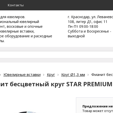
а
Контакты
 для ювелиров.
г. Краснодар, ул. Леванев
иональный ювелирный
108, литер Д1, офис 11
ент,
восковые и опочные
Пн-Пт 09:00-18:00
ювелирные вставки,
Суббота и Воскресенье -
ое оборудование и расходные
выходной
лы.
Ювелирные вставки
Круг
Круг Ø1,3 мм
Фианит бес
ит бесцветный круг STAR PREMIUM 
Предложение не
Товар может отсут