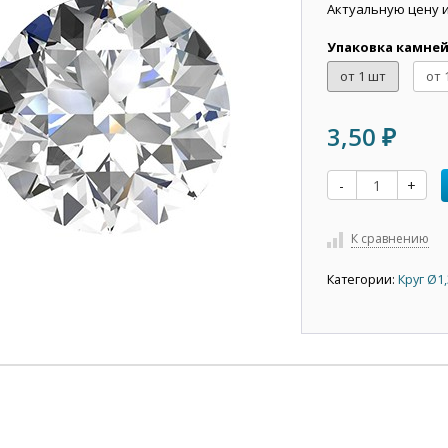
Актуальную цену 
Упаковка камне
от 1 шт
от 
3,50
₽
-
+
К сравнению
Категории:
Круг Ø1