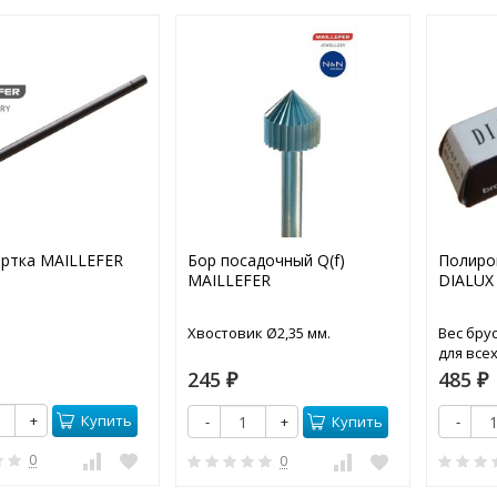
ртка MAILLEFER
Бор посадочный Q(f)
Полиро
MAILLEFER
DIALUX
Хвостовик Ø2,35 мм.
Вес брус
для все
245
485
₽
₽
Купить
+
Купить
-
+
-
0
0