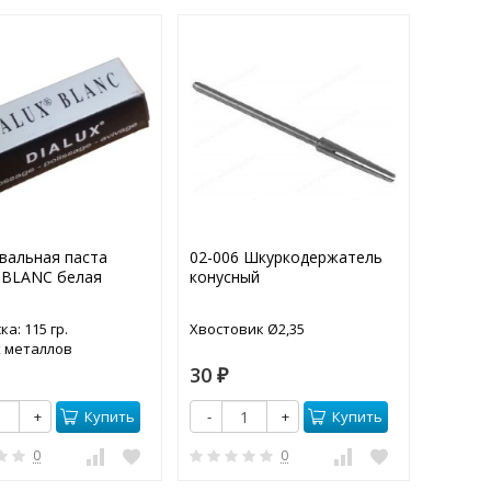
вальная паста
02-006 Шкуркодержатель
02-008
 BLANC белая
конусный
прямой
ка: 115 гр.
Хвостовик Ø2,35
Хвостов
х металлов
30
40
₽
₽
Купить
Купить
+
-
+
-
0
0