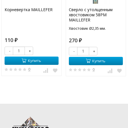
Корневертка MAILLEFER
Сверло с утолщенным
хвостовиком 58PM
MAILLEFER
Хвостовик Ø2,35 мм.
110
270
₽
₽
-
+
-
+
Купить
Купить
0
0