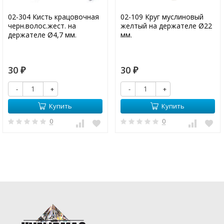
02-304 Кисть крацовочная
02-109 Круг муслиновый
черн.волос.жест. на
желтый на держателе Ø22
держателе Ø4,7 мм.
мм.
30
30
₽
₽
-
+
-
+
Купить
Купить
0
0