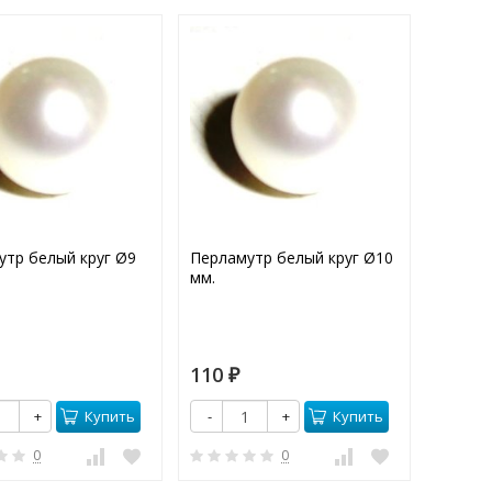
утр белый круг Ø9
Перламутр белый круг Ø10
Фианит
мм.
STAR P
110
30
₽
₽
Купить
Купить
+
-
+
-
0
0