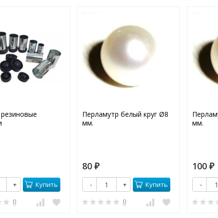
 резиновые
Перламутр белый круг Ø8
Перлам
и
мм.
мм.
80
100
₽
₽
Купить
Купить
+
-
+
-
0
0