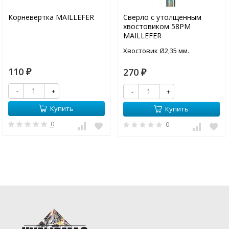
Корневертка MAILLEFER
Сверло с утолщенным
хвостовиком 58PM
MAILLEFER
Хвостовик Ø2,35 мм.
110
270
₽
₽
-
+
-
+
Купить
Купить
0
0