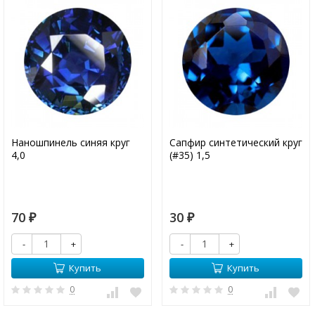
Наношпинель синяя круг
Сапфир синтетический круг
4,0
(#35) 1,5
70
30
₽
₽
-
+
-
+
Купить
Купить
0
0