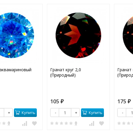
аквамариновый
Гранат круг 2,0
Гранат 
(Природный)
(Приро
105
175
₽
₽
Купить
Купить
+
-
+
-
0
0