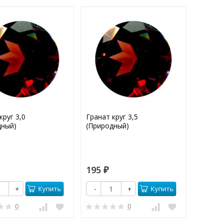
круг 3,0
Гранат круг 3,5
Аметис
дный)
(Природный)
(Приро
195
95
₽
₽
Купить
Купить
+
-
+
-
0
0