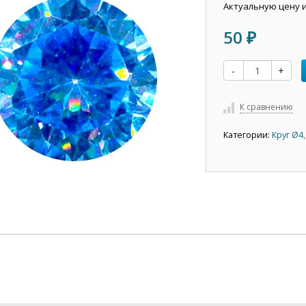
Актуальную цену 
50
₽
-
+
К сравнению
Категории:
Круг Ø4