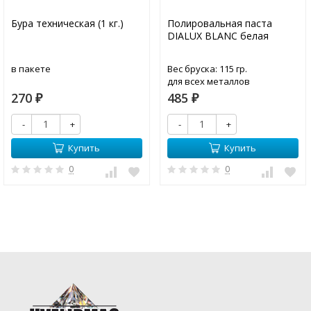
Бура техническая (1 кг.)
Полировальная паста
DIALUX BLANC белая
в пакете
Вес бруска: 115 гр.
для всех металлов
270
485
₽
₽
-
+
-
+
Купить
Купить
0
0