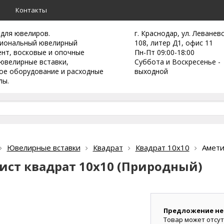
а
Контакты
 для ювелиров.
г. Краснодар, ул. Леванев
иональный ювелирный
108, литер Д1, офис 11
ент,
восковые и опочные
Пн-Пт 09:00-18:00
ювелирные вставки,
Суббота и Воскресенье -
ое оборудование и расходные
выходной
лы.
Ювелирные вставки
Квадрат
Квадрат 10х10
Амети
ист квадрат 10х10 (Природный)
Предложение не
Товар может отсут