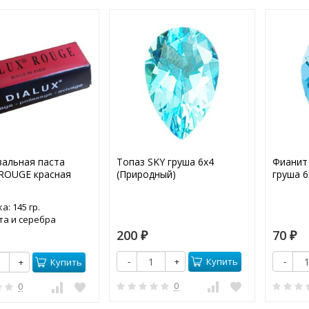
альная паста
Топаз SKY груша 6х4
Фианит
ROUGE красная
(Природный)
груша 6
а: 145 гр.
та и серебра
200
70
₽
₽
Купить
-
+
-
Купить
+
0
0