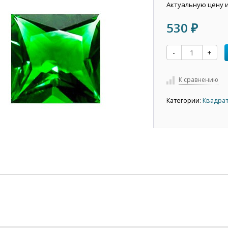
Актуальную цену 
530
₽
-
+
К сравнению
Категории:
Квадрат