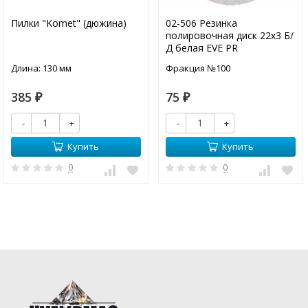
Пилки "Komet" (дюжина)
02-506 Резинка
полировочная диск 22х3 Б/
Д белая EVE PR
Длина: 130 мм
Фракция №100
385
75
₽
₽
-
+
-
+
Купить
Купить
0
0