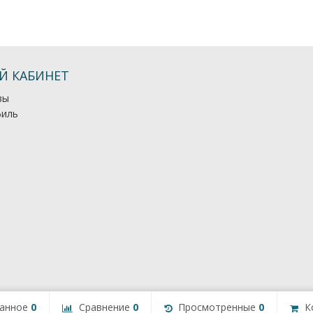
Й КАБИНЕТ
зы
иль
анное
0
Сравнение
0
Просмотренные
0
К