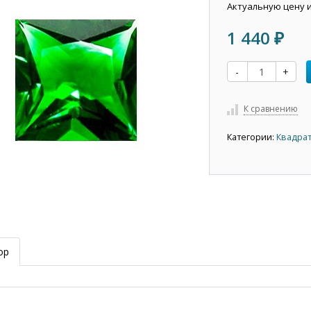
Актуальную цену 
1 440
₽
-
+
К сравнению
Категории:
Квадрат
ор