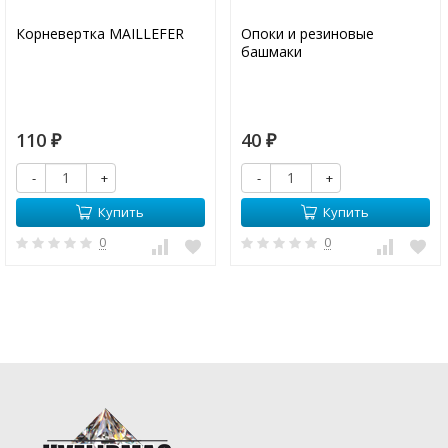
Корневертка MAILLEFER
Опоки и резиновые
башмаки
110
40
₽
₽
-
+
-
+
Купить
Купить
0
0