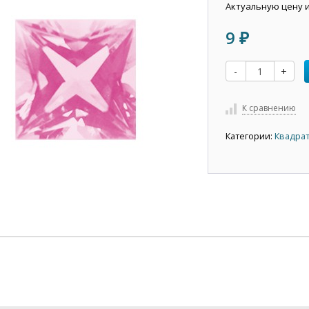
Актуальную цену 
9
₽
-
+
К сравнению
Категории:
Квадрат