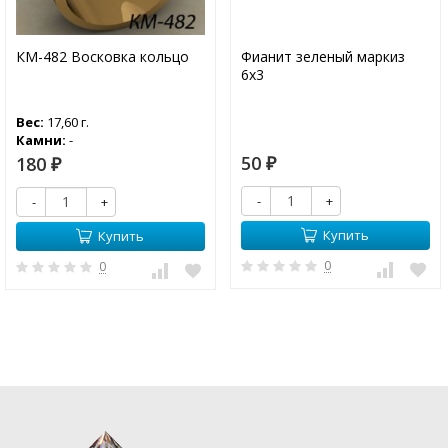
КМ-482 Восковка кольцо
Фианит зеленый маркиз
6х3
Вес:
17,60 г.
Камни:
-
50
180
₽
₽
-
+
-
+
Купить
Купить
0
0