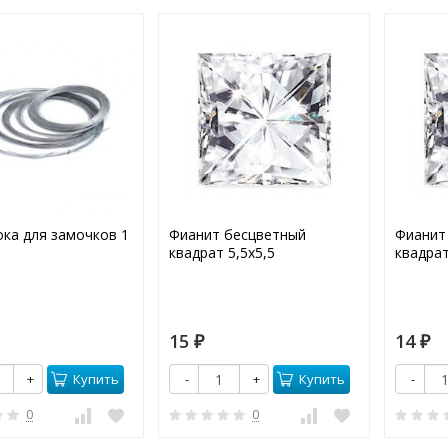
ка для замочков 1
Фианит бесцветный
Фианит
квадрат 5,5х5,5
квадрат
15
14
₽
₽
Купить
Купить
+
-
+
-
0
0