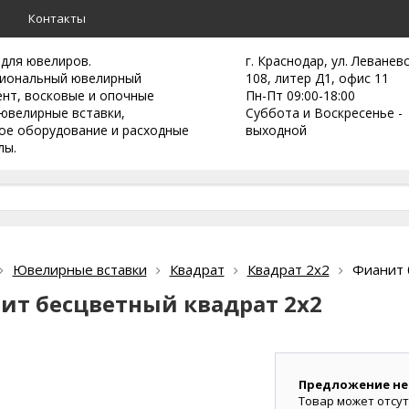
а
Контакты
 для ювелиров.
г. Краснодар, ул. Леванев
иональный ювелирный
108, литер Д1, офис 11
ент,
восковые и опочные
Пн-Пт 09:00-18:00
ювелирные вставки,
Суббота и Воскресенье -
ое оборудование и расходные
выходной
лы.
Ювелирные вставки
Квадрат
Квадрат 2х2
Фианит 
ит бесцветный квадрат 2х2
Предложение не
Товар может отсут