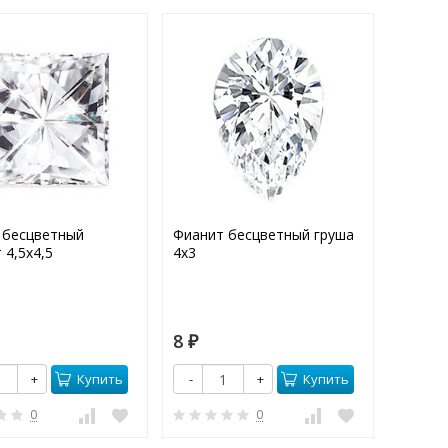
 бесцветный
Фианит бесцветный груша
Фианит
 4,5х4,5
4х3
(А) 6,5
8
15
₽
₽
Купить
Купить
+
-
+
-
0
0