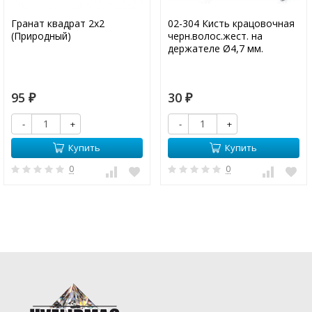
Гранат квадрат 2х2
02-304 Кисть крацовочная
(Природный)
черн.волос.жест. на
держателе Ø4,7 мм.
95
30
₽
₽
-
+
-
+
Купить
Купить
0
0