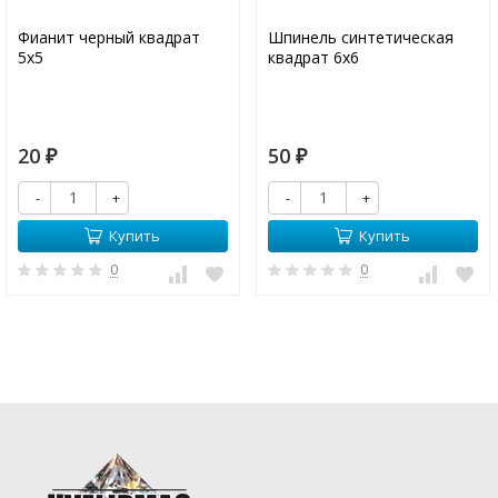
Фианит черный квадрат
Шпинель синтетическая
5х5
квадрат 6х6
20
50
₽
₽
-
+
-
+
Купить
Купить
0
0