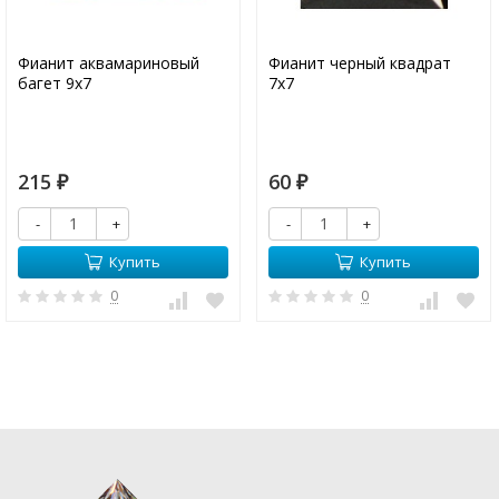
Фианит аквамариновый
Фианит черный квадрат
багет 9х7
7х7
215
60
₽
₽
-
+
-
+
Купить
Купить
0
0