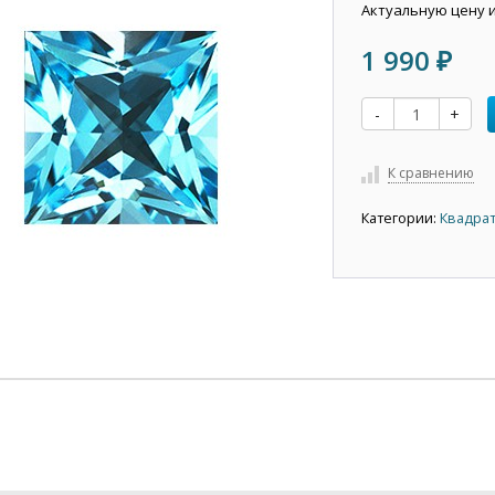
Актуальную цену 
1 990
₽
-
+
К сравнению
Категории:
Квадрат