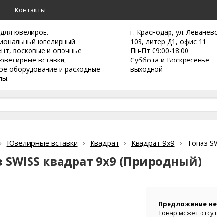
а
Контакты
 для ювелиров.
г. Краснодар, ул. Леванев
иональный ювелирный
108, литер Д1, офис 11
ент,
восковые и опочные
Пн-Пт 09:00-18:00
ювелирные вставки,
Суббота и Воскресенье -
ое оборудование и расходные
выходной
лы.
Ювелирные вставки
Квадрат
Квадрат 9х9
Топаз S
з SWISS квадрат 9х9 (Природный)
Предложение не
Товар может отсут