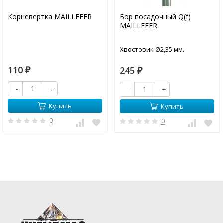
Корневертка MAILLEFER
Бор посадочный Q(f)
MAILLEFER
Хвостовик Ø2,35 мм.
110
245
₽
₽
-
+
-
+
Купить
Купить
0
0